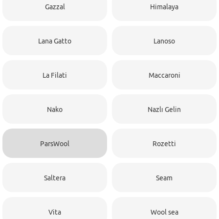
Gazzal
Himalaya
Lana Gatto
Lanoso
La Filati
Maccaroni
Nako
Nazlı Gelin
ParsWool
Rozetti
Saltera
Seam
Vita
Wool sea