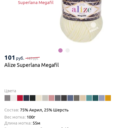
Superlana Megafil
101
руб.
183
руб.
Alize Superlana Megafil
Цвета
Состав:
75% Акрил,
25% Шерсть
Вес мотка:
100г
Длина мотка:
55м