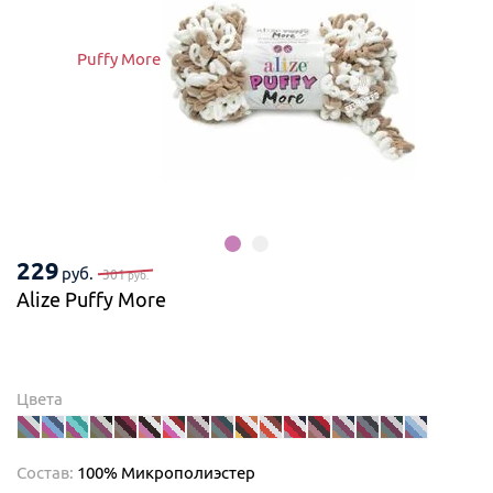
Puffy More
229
руб.
301
руб.
Alize Puffy More
Цвета
Состав:
100% Микрополиэстер