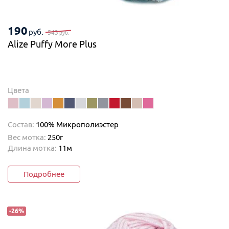
190
руб.
543
руб.
Alize Puffy More Plus
Цвета
Состав:
100% Микрополиэстер
Вес мотка:
250г
Длина мотка:
11м
Подробнее
-
26
%