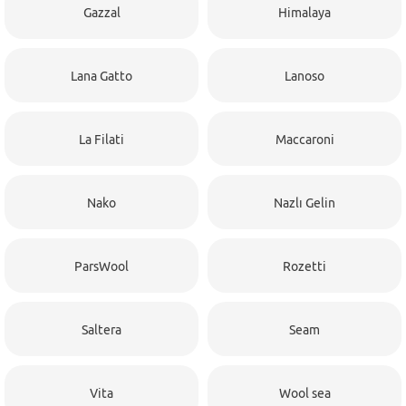
Gazzal
Himalaya
Lana Gatto
Lanoso
La Filati
Maccaroni
Nako
Nazlı Gelin
ParsWool
Rozetti
Saltera
Seam
Vita
Wool sea