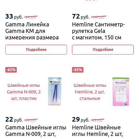
33
72
руб.
руб.
94
160
руб.
руб.
Gamma Линейка
Hemline Сантиметр-
Gamma KM для
рулетка Gela
измерения размера
с магнитом, 150 см
спиц, 16 см
Подробнее
Подробнее
-
65
%
-
65
%
Швейные иглы
Швейные иглы
Gamma N-009, 2
Hemline, 2 шт,
шт, пластик
стальные
22
29
руб.
руб.
64
83
руб.
руб.
Gamma Швейные иглы
Hemline Швейные
Gamma N-009, 2 шт,
иглы Hemline, 2 шт,