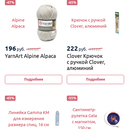
-
47
%
-
65
%
Alpine
Крючок с ручкой
Alpaca
Clover, алюминий
196
222
руб.
руб.
370
633
руб.
руб.
YarnArt Alpine Alpaca
Clover Крючок
с ручкой Clover,
алюминий
Подробнее
Подробнее
-
65
%
-
55
%
Сантиметр-
Линейка Gamma KM
рулетка Gela
для измерения
с магнитом,
размера спиц, 16 см
150 см