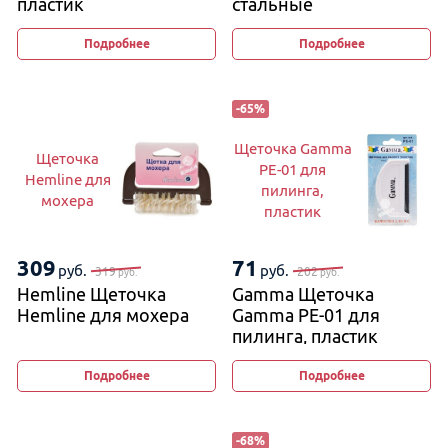
пластик
стальные
Подробнее
Подробнее
-
65
%
Щеточка Gamma
Щеточка
PE-01 для
Hemline для
пилинга,
мохера
пластик
309
71
руб.
руб.
319
202
руб.
руб.
Hemline Щеточка
Gamma Щеточка
Hemline для мохера
Gamma PE-01 для
пилинга, пластик
Подробнее
Подробнее
-
68
%