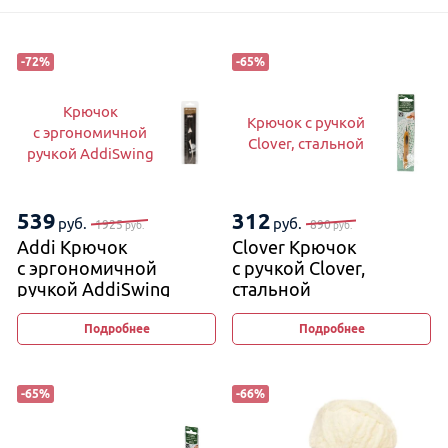
-
72
%
-
65
%
Крючок
Крючок с ручкой
с эргономичной
Clover, стальной
ручкой AddiSwing
539
312
руб.
руб.
1925
890
руб.
руб.
Addi Крючок
Clover Крючок
с эргономичной
с ручкой Clover,
ручкой AddiSwing
стальной
Подробнее
Подробнее
-
65
%
-
66
%