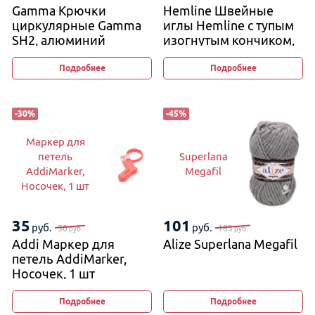
Gamma Крючки
Hemline Швейные
циркулярные Gamma
иглы Hemline с тупым
SH2, алюминий
изогнутым кончиком,
2 шт, пластик
Подробнее
Подробнее
-
30
%
-
45
%
Маркер для
петель
Superlana
AddiMarker,
Megafil
Носочек, 1 шт
35
101
руб.
руб.
50
183
руб.
руб.
Addi Маркер для
Alize Superlana Megafil
петель AddiMarker,
Носочек, 1 шт
Подробнее
Подробнее