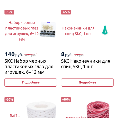
-
65
%
-
65
%
Набор черных
пластиковых глаз
Наконечники для
для игрушек, 6−12
спиц SKC, 1 шт
мм
140
8
руб.
руб.
400
24
руб.
руб.
SKC Набор черных
SKC Наконечники для
пластиковых глаз для
спиц SKC, 1 шт
игрушек, 6−12 мм
Подробнее
Подробнее
-
60
%
-
60
%
Raffia