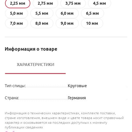
2,25 мм
2,75 мм
3,75 мм
4,5 мм
5,0 мм
5,5 мм
6,0 мм
6,5 мм
7,0 мм
8,0 мм
9,0 мм
10 мм
Информация о товаре
ХАРАКТЕРИСТИКИ
Тип спицы
:
Круговые
Страна
:
Германия
Информация о технических характеристиках, комплекте поставки,
стране изготовления, внешнем виде и цвете товара носит справочный
характер и основывается на последних доступных к моменту
публикации сведениях