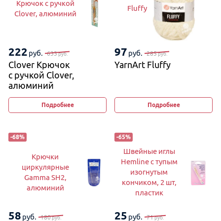
Крючок с ручкой
Fluffy
Clover, алюминий
222
97
руб.
руб.
633
285
руб.
руб.
Clover Крючок
YarnArt Fluffy
с ручкой Clover,
алюминий
Подробнее
Подробнее
-
68
%
-
65
%
Швейные иглы
Крючки
Hemline с тупым
циркулярные
изогнутым
Gamma SH2,
кончиком, 2 шт,
алюминий
пластик
58
25
руб.
руб.
180
71
руб.
руб.