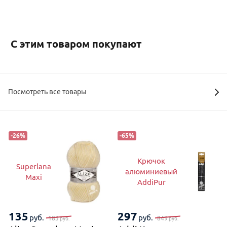
С этим товаром покупают
Посмотреть все товары
-
26
%
-
65
%
Крючок
Superlana
алюминиевый
Maxi
AddiPur
135
297
руб.
руб.
183
849
руб.
руб.