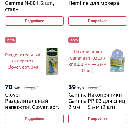
Gamma N-001, 2 шт.,
Hemline для мохера
сталь
Подробнее
Подробнее
-
65
%
-
65
%
Наконечники
Разделительный
Gamma PP-03 для
наперсток
спиц, 2 мм — 5 мм
Clover, арт. 348
(2 шт)
70
39
руб.
руб.
201
112
руб.
руб.
Clover
Gamma Наконечники
Разделительный
Gamma PP-03 для спиц,
наперсток Clover, арт.
2 мм — 5 мм (2 шт)
348
Подробнее
Подробнее