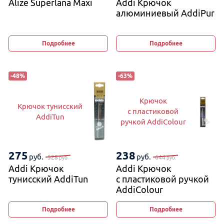
Alize Superlana Maxi
Addi Крючок
алюминиевый AddiPur
Подробнее
Подробнее
-
48
%
-
63
%
Крючок
Крючок тунисский
с пластиковой
AddiTun
ручкой AddiColour
275
238
руб.
руб.
528
644
руб.
руб.
Addi Крючок
Addi Крючок
тунисский AddiTun
с пластиковой ручкой
AddiColour
Подробнее
Подробнее