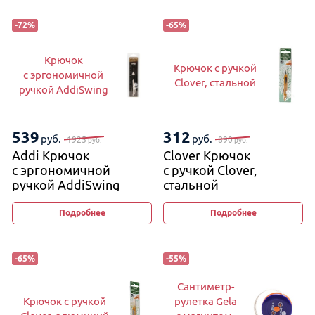
-
72
%
-
65
%
Крючок
Крючок с ручкой
с эргономичной
Clover, стальной
ручкой AddiSwing
539
312
руб.
руб.
1925
890
руб.
руб.
Addi Крючок
Clover Крючок
с эргономичной
с ручкой Clover,
ручкой AddiSwing
стальной
Подробнее
Подробнее
-
65
%
-
55
%
Сантиметр-
Крючок с ручкой
рулетка Gela