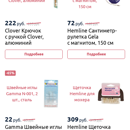
Clover, алюминий
с магнитом,
150 см
222
72
руб.
руб.
633
160
руб.
руб.
Clover Крючок
Hemline Сантиметр-
с ручкой Clover,
рулетка Gela
алюминий
с магнитом, 150 см
Подробнее
Подробнее
-
65
%
Швейные иглы
Щеточка
Gamma N-001, 2
Hemline для
шт., сталь
мохера
22
309
руб.
руб.
63
319
руб.
руб.
Gamma Швейные иглы
Hemline Щеточка