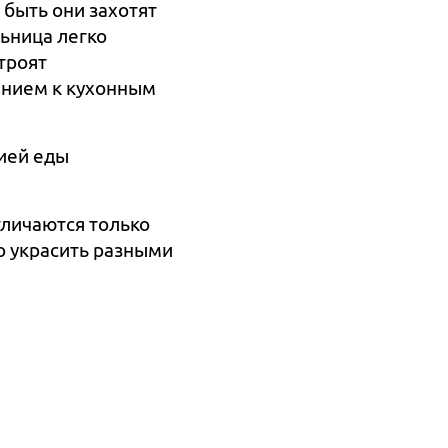
 быть они захотят
льница легко
троят
ением к кухонным
цией еды
тличаются только
о украсить разными