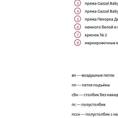
пряжа Gazzal Bab
пряжа Gazzal Bab
пряжа Пехорка Де
немного белой и
крючок № 2
маркировочные 
вп — воздушные петли
пп — петля подъёма
сбн — столбик без наки
пс — полустолбик
пссн — полустолбик с н