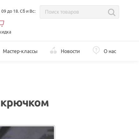
с 09 до 18. Сб и Вс:
кидка
Мастер-классы
Новости
О нас
» крючком