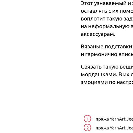
Этот узнаваемый и 
оставлять с их пом
воплотит такую зад
на неформальную а
аксессуарам.
Вязаные подставки 
и гармонично впис
Связать такую вещи
мордашками. В их 
эмоциями по настр
пряжа YarnArt Je
пряжа YarnArt Je