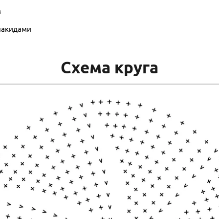
м
 накидами
Схема круга