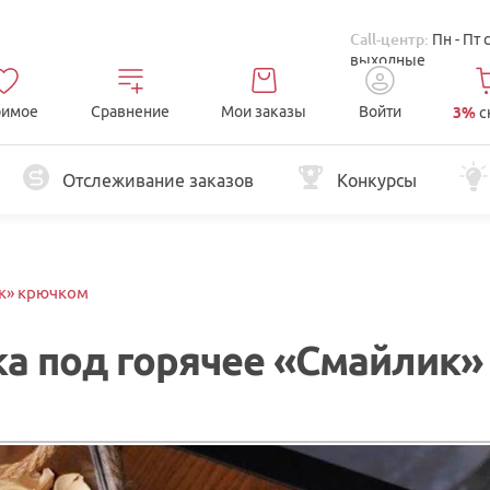
Call-центр:
Пн - Пт 
выходные
имое
Сравнение
Мои заказы
Войти
3%
с
Отслеживание заказов
Конкурсы
ик» крючком
а под горячее «Смайлик